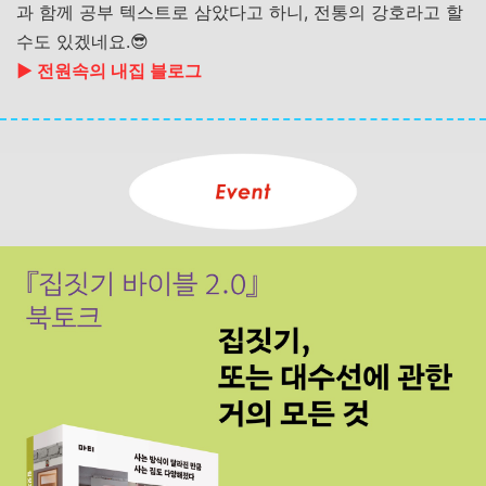
과
함께
공부
텍스트로
삼았다고
하니
,
전통의
강호라고
할
수도
있겠네요
.
😎
▶︎ 전원속의 내집 블로그