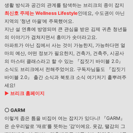
생활 방식과 공간의 관계를 탐색하는 브리크의 종이 잡지
최신호 주제는 Wellness Lifestyle
인데요, 수도권이 아닌
지역의 ‘청년 마을’에 주목했어요.
지난 설 연휴에 방영되며 큰 관심을 받은 김제 귀촌 청년들
의 이야기가 겹쳐지면서 흥미가 솟더라고요.
아파트가
아닌
집에서
사는
것이
가능한지
,
가능하다면
얼
마의
예산
,
어떤
정보가
필요한지
,
건축가
,
건축주
,
시공사
의
마스터
클래스라고
할
수
있는
『집짓기
바이블
2.0
』
소식도
브리크에서
전해주었어요
.
구독자님들도
『집짓기
바이블
2.0
』
출간
소식과
북토크
소식
여기저기
흩뿌려주
세요
!
▶︎ 브리크 홈페이지
⚪️ GARM
이렇게
좁은
틈을
비집어
여는
잡지가
있다니
!
『
GARM
』
은
순우리말로
‘
재료
’
를
뜻하는
‘
감
’
이에요
.
옷감
,
땔감의
그