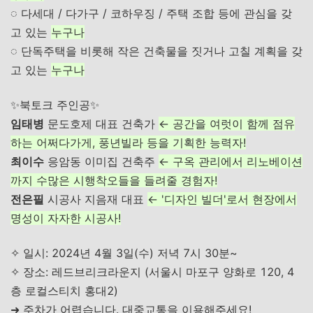
◌ 다세대 / 다가구 / 코하우징 / 주택 조합 등에 관심을 갖
고 있는
누구나
◌ 단독주택을 비롯해 작은 건축물을 짓거나 고칠 계획을 갖
고 있는
누구나
✨북토크 주인공✨
임태병
문도호제 대표 건축가
← 공간을 여럿이 함께 점유
하는 어쩌다가게, 풍년빌라 등을 기획한 능력자!
최이수
응암동 이미집 건축주
← 구옥 관리에서 리노베이션
까지 수많은 시행착오들을 들려줄 경험자!
전은필
시공사 지음재 대표
← '디자인 빌더'로서 현장에서
명성이 자자한 시공사!
✧
일시: 2024년 4월 3일(수) 저녁 7시 30분~
✧
장소: 레드브리크라운지 (서울시 마포구 양화로 120, 4
층 로컬스티치 홍대2)
➜
주차가 어렵습니다. 대중교통을 이용해주세요!