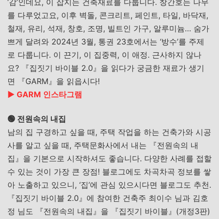
‘
감
’
인데요
,
이
잡지는
건축재료를
다룹니다
.
창간호는
나무
를
다루었고요
,
이후
벽돌
,
콘크리트
,
페인트
,
타일
,
바닥재
,
철재
,
유리
,
석재
,
창호
,
조명
,
빌트인
가구
,
알루미늄
…
숨가
쁘게
달려와
2024
년
3
월
,
통권
23
호에서는
‘
방수
’
를
주제
로
다룹니다
.
이
끈기
,
이
집중력
,
이
애정
.
근사하지
않나
요
?
『집짓기
바이블
2.0
』을
읽다가
궁금한
재료가
생기
면
『
GARM
』을
읽읍시다
!
▶︎ GARM 인스타그램
🟢 전원속의 내집
남의
집
구경하고
싶을
때
,
주택
작업을
하는
건축가와
시공
사를
알고
싶을
때
,
주택문화사에서
내는
『전원속의
내
집』을
기본으로
시작하셔도
좋습니다
.
다양한
사례를
접할
수
있는
것이
가장
큰
장점
!
블로그에도
차곡차곡
정보를
쌓
아
노출하고
있으니
, ‘
집
’
에
관심
있으시다면
블로그도 추천
.
『집짓기
바이블
2.0
』에
참여한
건축주
최이수
님과
김호
정
님도
『전원속의
내집』을
『집짓기
바이블』
(
개정
3
판
)