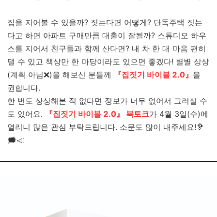
집을 지어볼 수 있을까? 짓는다면 어떻게? 단독주택 짓는
다고 하면 아파트 구매만큼 대출이 잘될까? 스튜디오 하우
스를 지어서 친구들과 함께 산다면? 내 차 한 대 마음 편히
댈 수 있고 책상만 한 마당이라도 있으면 좋겠다!
별별 상상
(계획 아님❌)을 해보신 분들께
『집짓기
바이블
2.0
』
을
권합니다.
한 번도 상상해본 적 없다면 정보가 너무 없어서 그러실 수
도 있어요.
『집짓기
바이블
2.0
』 북토크
가 4월 3일(수)에
열리니 많은 관심 부탁드립니다. 소문도 많이 내주세요!🦻
🗯️📣